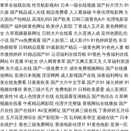
品九区 日日夜夜激情色区 91免费视频观看 黑丝av2558 无码av影院入口 91
青草全福视在线
性导航影视AV
日本一级在线视频
国产好片浮力
91
久操
国产精品成人在线
精品免费看
人人看操碰
午夜伦理电影网
久
色交 福利剧场 www97色 欧美国产中文高清 91超碰成人 免费观看ab 3级片
久国自产拍精品
高清乱码0
国产欧美
日韩三级黄色A片
伦理电影亚
洲国产
福利姬黄色网址
欧美伊人影院
丁香成人五月花
黄色网网址
女
久草视频最新网址
日韩大片在线看
久久亚洲人成
亚州色图乱伦
免费 国产操逼在线 男人的天堂网页版 亚洲色淫网 肏屄论坛 黑人大吊 欧美一
小说
国产va免费观看
国产人妖第二
成人影片h
91色婷婷瑟色
东京
热狠狠草
日韩精品观看
91最新国产精品
一级黄色网
91色色人妻
都
级二级 91干逼淫秽网站 日本A片在线看 深夜福利av 97福利超碰 黑丝福利导
市激情婷婷
91精品国产91
云涩福利在线导航
91视色
午夜福利在线
网站
91直播
91处女
伊人网青青草
国产又爽又黄又无
久草福利资源
航 91蜜臀刺激网 激情综合网中国 三级四级毛片 91国产 av福利网址导航 国
网
东方成人在线
国产一级免费大片
成年免费视频网站
国产在线播
放网站
亚洲日本视频
淫淫网网
成人影视国产在线
深夜福利网址
欧
产一区二区免费 91va在线视频 久草福利资源网 婷婷色色资源网 97超碰在线
美在线免费看
日夜夜欧美
国产大片中文字幕
国产片91
操久婷婷
91
视频你懂得
黄色三级片毛片
免费电影片
日韩欧美爱爱
成人亚洲区
伊人 国产美女喷水 欧美射精 亚洲三片 变态伪娘自慰 欧美伦理片 国产熟女肏
欧美性16
成人色情黄片在线
在线观看亚洲精品
国产热综合
久草网
视频在线看
午夜精品网影院
伦理片完整版
黄视网站在线播放
国产
屄视频 日韩AV撸 91处女 东方成人AV 麻豆福利导航 91香蕉传媒 人妖狼人另
片自拍
国产在线91
AV亚洲网址
国产经典三级在线
丁香婷婷五月综
合
五月花亚洲综合
国产影院第一页
乱码欧美孕交
超碰在线艹
日本
类 91精品视频入口 福利视频91 欧美抖阴 成人含羞草网站 人人爱人人肏屄
在线护士
黄色三级免费网址
香港电影伦理片
91黄色电影
亚洲一区