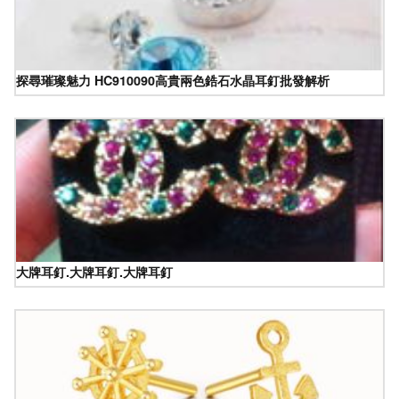
探尋璀璨魅力 HC910090高貴兩色鋯石水晶耳釘批發解析
大牌耳釘.大牌耳釘.大牌耳釘