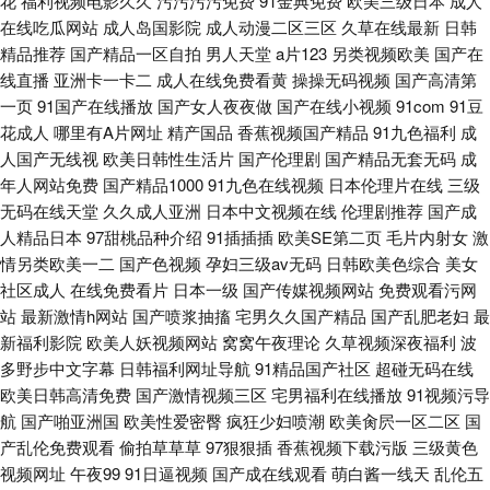
花
福利视频电影久久
污污污污免费
91金典免费
欧美三级日本
成人
在线吃瓜网站
成人岛国影院
成人动漫二区三区
久草在线最新
日韩
精品推荐
国产精品一区自拍
男人天堂
a片123
另类视频欧美
国产在
线直播
亚洲卡一卡二
成人在线免费看黄
操操无码视频
国产高清第
一页
91国产在线播放
国产女人夜夜做
国产在线小视频
91com
91豆
花成人
哪里有A片网址
精产国品
香蕉视频国产精品
91九色福利
成
人国产无线视
欧美日韩性生活片
国产伦理剧
国产精品无套无码
成
年人网站免费
国产精品1000
91九色在线视频
日本伦理片在线
三级
无码在线天堂
久久成人亚洲
日本中文视频在线
伦理剧推荐
国产成
人精品日本
97甜桃品种介绍
91插插插
欧美SE第二页
毛片内射女
激
情另类欧美一二
国产色视频
孕妇三级av无码
日韩欧美色综合
美女
社区成人
在线免费看片
日本一级
国产传媒视频网站
免费观看污网
站
最新激情h网站
国产喷浆抽搐
宅男久久国产精品
国产乱肥老妇
最
新福利影院
欧美人妖视频网站
窝窝午夜理论
久草视频深夜福利
波
多野步中文字幕
日韩福利网址导航
91精品国产社区
超碰无码在线
欧美日韩高清免费
国产激情视频三区
宅男福利在线播放
91视频污导
航
国产啪亚洲国
欧美性爱密臀
疯狂少妇喷潮
欧美肏屄一区二区
国
产乱伦免费观看
偷拍草草草
97狠狠插
香蕉视频下载污版
三级黄色
视频网址
午夜99
91日逼视频
国产成在线观看
萌白酱一线天
乱伦五