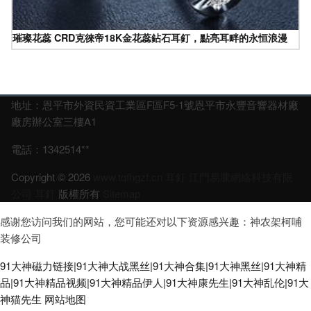
璀璨花蕊 CRD克徠帝18K金花蕊鉆石耳釘，點亮耳畔的永恒浪漫
地址：恩平市外資民資工業區F區F5-1號恩平市永豐音響器材廠
廠房辦公室三樓A1
電話：1342514**
Copyright © 2026
www.tqfhgzf.cn
耳釘
江門易騰網絡科技有限
公司
耳釘
版權所有
Sitemap
感谢您访问我们的网站，您可能还对以下资源感兴趣：神农架柯哺
装修公司
91大神磁力链接|91大神大战黑丝|91大神合集|91大神黑丝|91大神精
品|91大神精品视频|91大神精品伊人|91大神康先生|91大神乱伦|91大
神猫先生
网站地图