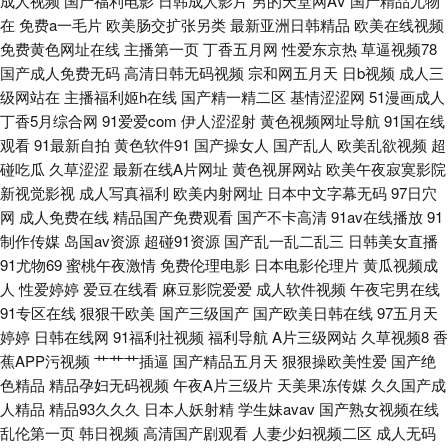
成人视频
国产福利电影
日韩成人影片
男的天堂网AV
国产精品尤物
91午夜黄色影院 国产不卡无马 女人的天堂网av 五月花丁香网 91宅男在线视
在
免费a一毛片
欧美肠交扩张另类
最新亚洲日韩精品
欧美在线视频
免费黄色网址在线
主播第一页
丁香五月网
性爱东京热
草逼视频78
频 国产激情综合一区 欧美风骚A片 大香蕉伊人AV 欧美日本另类 午夜激情按
国产成人免费无码
高清日韩无码视频
宗和网五月天
日b视频
成人三
级网站在
主播福利姬h在线
国产精一精二区
基情涩涩网
51漫画成人
摩 超碰97资源 久久精品日韩久久 天堂av2026 a导航福利天堂 国产丝袜熟女
丁香5月综合网
91爱爱com
伊人涩涩射
黄色视频网址导航
91国在线
观看
91最新自拍
黄色软件91
国产操女人
国产乱人
欧美乱欲视频
超
91 足交丝袜在线视频 欧美亚日韩 99福利视频导航 韩国AV无码 欧美性精品
碰吃瓜
久草涩涩
最新在线A片网址
黄色视屏网站
欧美午夜寂寞影院
新视觉影视
成人写真福利
欧美内射网址
日本中文字幕无码
97日穴
97国产绯色 国产人妖伪娘 欧美性爱五月网址 伊人青青草视频 影音先锋97干
网
成人免费在线
精品国产免费观看
国产不卡高清
91av在线播放
91
制作传媒
岛国av资源
超碰91资源
国产乱一乱二乱三
日韩美女直播
91尤物69
蜜桃午夜激情
免费伦理电影
日本电影伦理片
黄瓜视频成
国产亚洲V^ 日韩破解无码片 a日韩v 精品粉嫩久久懂色 日韩无码三级影片
人
性爱婷婷
爱豆在线看
麻豆影院爱爱
成人软件视频
午夜宅男在线
91专区在线
狠狠干欧美
国产三级国产
国产欧美日韩在线
97五月天
91蜜臀在线观看 豆花视频无码 欧美成人草草影视 91新人视频 女同91 影音
婷婷
日韩在线网
91福利社视频
福利导航
A片三级网站
久草视频8
香
蕉APP污视频
艹艹艹插逼
国产精品五月天
狠狠操欧美性爱
国产绝
先锋韩国美女 超碰在线网98 狼友在线视频91 婷婷五月花激情 97精品视频
色精品
精品孕妇无码视频
午夜A片三级片
天美果冻传媒
久久国产成
人精品
精品93久久久
日本人妖射精
学生妹avav
国产熟女视频在线
国内激情 欧美下一篇28P 超碰注妇 欧洲一区无码 超碰免费人人妻 狼友电影
乱伦第一页
韩日视频
高清国产剧观看
人妻少妇视频二区
成人无码