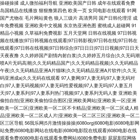
操碰操揉
成人微拍福利导航
亚洲欧美国产日韩
成年在线观看免费
岛国精品在线播放
狠狠撸第四色
欧美一页
女同电影在线观看
91网
国产尤物在
毛片网站黄色
狼人三级片
高清男同
国产日韩伦理淫
成
年免费视频
亚洲欧美中文视频
东京热亚洲色图
蜜桃成人超碰网
91
精品小视频
久草福利免费视影
五月天堂网
日韩在线视频
97日韩视
频在线播放|97日韩视频在线观看|97日韩影视|97日韩在线|97日韩在
线观看|97日韩在线视频|97日韩综合|97日日日|97日日视频|97日日天
天夜夜撸
久久婷婷国产剧情内射白浆|久久婷婷五月综合|久久无码潮
喷A片无码高潮|久久无码精品国产|久久无码精品视频|久久无码精品
午夜|久久无码精品亚洲A片猫咪|久久无码精品亚洲A片软件|久久无
码亚洲成a|久久无码在线观看
97人妻网|97人妻无码|97人妻无码对
白|97人妻无码视频|97人妻无码性爱视频|97人妻无吗|97人妻五月
天|97人妻系列|97人妻系列热门视频|97人妻系列无码人妻
亚洲欧美
偷拍自拍|亚洲欧美偷拍综合图区|亚洲欧美网站|亚洲欧美一区|亚洲
欧美一区二区|亚洲欧美一区二区不卡精品|亚洲欧美一区二区成人精
品|亚洲欧美一区二区成人片|亚洲欧美一区二区三区|亚洲欧美一区二
区三区导航
56我乐网|5月激情操操操|6080org|6080电影|6080电影网
站免费|6080电影网站在线电影|6080电影院在线观看|6080电影在线
观看免费|6080电影在线观看免费网站|6080免费电影
屁屁影院网络