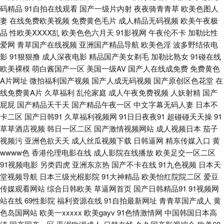
97 国产精品乱 欧美日B毛片视频 一区二还精品 97人妻资源 亚洲97 AV福利
码精品
91自拍在线观看
国产一级片内射
夜夜骑青青草
欧美色图人
妻
在线免费欧美视频
免费黄色毛片
成人精品无码视频
欧美午夜极
色站导航 户外激情露出 99草逼视频 国产精品天天躁 日本成人大片 香蕉视频
品
性欧美ⅩⅩⅩⅩ乱
欧美色色六月天
91影视网
午夜伦不卡
加勒比性
爱网
青草国产在线视频
亚洲国产精品导航
欧美色淫
波多野结依电
网 成人网站天堂网 精品成人电影 日本女优婷婷 性爱字幕网 91入口不用下
影
91狠狠撸
成人深夜电影
精品国产美女剃毛
加勒比熟女
91碰在线
欧美裸模
萌白酱国产一区
美国一级AV
国产人在线成免费
免费黄色
精东影业蜜桃91 欧美一二三 影音先锋丝袜美腿 99热新网址是 国产系列中文
A片网址
微拍福利国产视频
国产人成无码视频
国产原创区色花堂
在
线免费黄A片
久草福利
乱伦家庭
成人午夜免费视频
人妖射精
国产
狼友基地色中色 网站黄色片 草比电影网 国产在线骚货群p 午夜寂寞伦理 91
屁屁
国产精品天干天
国产精品午夜一区
中文字幕无码人妻
日本不
卡二区
国产日韩91
久草福利视频网
91日日夜夜91
超碰碰天天操
91
草草酒店视频
韩日一区二区
国产激情视频网站
成人视频日本
茄子
免费小网站 国浮第一浮力 韩国av自拍 91白丝少妇 大香蕉久草91 久久先锋
视频污
亚洲色欲天天
成人丝瓜视频下载
日韩逼网
精东传媒入口
黄
wwww色
香港伦理电影在线
成人影院在线播放
欧美足交一区二区
资源 午夜成人福利导航 91蜜桃黑人人妻 国产AA视频 麻豆首页官网 一区二
91视频电影
另类四虎
亚洲东京热
国产不卡在线
91九色视频
日本天
堂视频导航
日本三级光棍影院
91大神精品
欧美怡红院院二区
爱豆
还精品 91网站免费 超碰97成人 国产1区综合情色 户外露出自慰小说 五月四
传媒观看网站
综合日韩欧美
草逼网首页
国产日韩精品91
91视频网
站在线
69性影院
福利资源在线
91自拍最新网址
青青草国产成人
黄
房色播婷婷 91小视频在线 国产A∨ 久草视频福利资源 亚洲无码电源 wwwc超
色岛国网站
欧美一xxxxx
欧美gayv
91色情激情网
中国韩国日本高