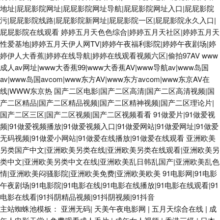
地址|屁屁影院网址|屁屁影院网址导航|屁屁影院网址入口|屁屁影院
污|屁屁影院线路|屁屁影院新网址|屁屁影院一区|屁屁影院永久入口|
屁屁影院在线观看
婷婷五月天色色综合|婷婷五月天社区|婷婷五月天
性爱基地|婷婷五月天伊人网TV|婷婷午夜福利影院|婷婷午夜剧场|婷
婷伊人大香蕉|婷婷在线导航|婷婷在线观看视频六区|偷拍97AV
www
成人av网址|www大香蕉99|www大香蕉AV|www导航av|www岛国
av|www岛国avcom|www东方AV|www东方avcom|www东京AV在
线|WWW东京热
国产二区电影|国产二区高清|国产二区高清视频|国
产二区精品|国产二区精品视频|国产二区精神视频|国产二区理论片|
国产二区三区|国产二区视频|国产二区视频看看
91做爱片|91做爱视
频|91做爱视频播放|91做爱视频入口|91做爱网站|91做爱网址|91做爱
无码视频|91做爱小网站|91做爱在线播放|91做爱在线观看
亚洲欧美
另类国产中文|亚洲欧美另类在线|亚洲欧美另类在线观看|亚洲欧美另
类中文|亚洲欧美另类中文在线|亚洲欧美乱日韩乱国产|亚洲欧美乱色
情|亚洲欧美闷骚影院|亚洲欧美免费|亚洲欧美欧美
91电影网|91电影
午夜剧场|91电影院|91电影在线|91电影在线播放|91电影在线观看|91
电影在线看|91抖阴精品视频|91抖阴视频|91抖音
主站蜘蛛池模板：
亚洲无码
|
天美午夜电影网
|
五月天综合在线
|
成