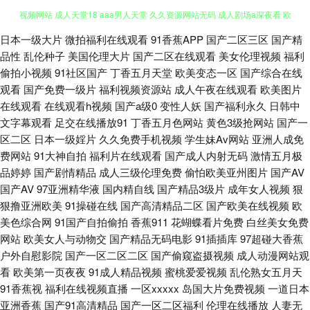
蜜桃视频污 日韩三级第一页 久草成人 日韩影院五区 亚洲情侣自拍91 91偷拍
日本一级大片
微拍福利在线观看
91香蕉APP
国产二区三区
国产精
品性
乱伦种子
美国伦理大片
国产二区在线观看
美女伦理视频
福利
偷拍小视频
91社区国产
丁香五月天堂
欧美变态一区
国产综合在线
视频网站 成人天堂18 aaa男人天堂 久久资源网站无码 成人剧场a深夜看 欧
观看
国产免费一级片
福利视频资源站
成人午夜在线观看
欧美图片
在线观看
在线观看h视频
国产a级0
变性人妖
国产福利永久
日韩中
美AA潮喷 亚洲黄色网络 美女色色视频 超碰91大香蕉 韩日色资源 丰满少妇
文字幕观看
足交在线播放91
丁香五月色网站
黄色3级抢网站
国产一
区二区
日本一级婬片
久久免费手机视频
学生妹Av网站
亚洲人成免
综合网 99超碰麻豆 日本黄123区 99TV污黄 国产视频第一页 四虎午夜福利视
费网站
91大神自拍
福利片在线观看
国产成人内射无码
激情五月极
品婷婷
国产剧情精品
成人三级伦理免费
偷怕欧美亚州图片
国产AV
频 91做爱官方网站 黑丝AV天堂久久 色色思思 日韩轮理 亚洲午夜久久 肏屄
国产AV
97亚洲精华液
国内精自线
国产精品3级片
成年女人视频
狠
狠撸亚洲欧美
91操碰在线
国产高清精品二区
国产欧美在线视频
欧
五区 黄色上床网站 天天操精品 91工厂小视频 波多野吉av 欧美色图3 91豆花
美色综合网
91国产自拍偷拍
香蕉911
花蝴蝶看片免费
白丝美女免费
网站
欧美女人与动物交
国产精品无码电影
91插插库
97超碰大香蕉
在线 大香蕉伊 91c在线 国产精品乱子伦 青娱乐老司机 五月天丁香社区 aa久
户外自慰影院
国产一区二区二区
国产偷窥盗摄视频
成人动漫网站观
看
欧美第一页夜夜
91成人精品视频
蜜桃爱爱视频
乱伦熟女五月天
久 海角乱子伦 欧美艹比视频 超碰在线制服 豆花综合网 www婷婷5月天 操逼
91香蕉视
福利在线视频直播
一区xxxxx
岛国大片免费视频
一道日本
亚洲香蕉
国产91高清精品
国产一区二区福利
伦理在线播放
人妻无