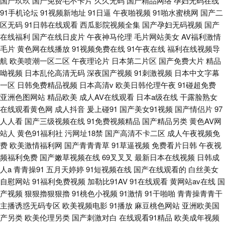
国产玖玖
国产免费毛不卡片
久久无码
国产精品网络
孕妇无码在线
91手机论坛
91视频新地址
91日逼
午夜啪视频
91啪水蜜桃网
国产二
区无码
91日韩在线观看
西瓜影院视频全集
国产孕妇无码视频
国产
在线福利
国产在线日皮片
午夜神马伦理
毛片网站美女
AV福利激情
毛片
黄色网在线播放
91视频免费在线
91午夜在线
福利在线视频导
航
欧美喷潮一区二区
午夜理论片
日本第二片区
国产免费大片
精品
呦视频
日本乱伦高清无码
深夜国产视频
91刺激视频
日本中文字幕
一区
日韩免费精品视频
日本高清v
欧美日韩伦理午夜
91碰超免费
亚洲色图网站
精品欧美
成人AV在线观看
日本a级在线
干露脸熟女
在线观看黄色网
成人抖音
爰上碰91
国产美女91视频
国产情侣片
97
人人看
国产三级视频在线
91免费视频精品
国产精品另类
黄色AV网
站人
黄色91福利社
污网址18禁
国产高清不卡二区
成人午夜视频免
费
欧美激情福利网
国产青青青草
91草逼视频
免费看片日韩
午夜视
频福利免费
国产嫩草视频在线
69叉叉叉
最新日本在线视频
日韩成
人a
青青操91
五月天婷婷
91短视频在线
国产在线观看的
白丝美女
自慰网站
91福利免费视频
加勒比91AV
91在线观看
黄网站av在线
国
产视频
狠狠擼狠狠擼
91桃色小视频
91激情
91干啪啪
青青操青青干
主播诱惑无码专区
欧美视频电影
91播放
麻豆桃色网站
亚洲欧美国
产另类
欧美伦理另类
国产刺激对白
在线观看91精品
欧美成年视频