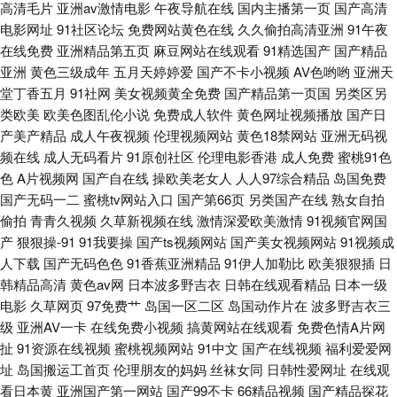
高清毛片
亚洲av激情电影
午夜导航在线
国内主播第一页
国产高清
院 天天干网址 91在现免费网站 在线观看国产成年 成人无码影院 美女91视频
电影网址
91社区论坛
免费网站黄色在线
久久偷拍高清亚洲
91午夜
在线免费
亚洲精品第五页
麻豆网站在线观看
91精选国产
国产精品
M 51私拍 久热久热 99免费视频 黑料网线路一二三 日本欧美色图 在线看污
亚洲
黄色三级成年
五月天婷婷爱
国产不卡小视频
AV色哟哟
亚洲天
堂丁香五月
91社网
美女视频黄全免费
国产精品第一页国
另类区另
网站视频 老湿机福利院 天天干天天爽 97超碰人人妻
类欧美
欧美色图乱伦小说
免费成人软件
黄色网址视频播放
国产日
产美产精品
成人午夜视频
伦理视频网站
黄色18禁网站
亚洲无码视
频在线
成人无码看片
91原创社区
伦理电影香港
成人免费
蜜桃91色
色
A片视频网
国产自在线
操欧美老女人
人人97综合精品
岛国免费
国产无码一二
蜜桃tv网站入口
国产第66页
另类国产在线
熟女自拍
偷拍
青青久视频
久草新视频在线
激情深爱欧美激情
91视频官网国
产
狠狠操-91
91我要操
国产ts视频网站
国产美女视频网站
91视频成
人下载
国产无码色色
91香蕉亚洲精品
91伊人加勒比
欧美狠狠插
日
韩精品高清
黄色av网
日本波多野吉衣
日韩在线观看精品
日本一级
电影
久草网页
97免费艹
岛国一区二区
岛国动作片在
波多野吉衣三
级
亚洲AV一卡
在线免费小视频
搞黄网站在线观看
免费色情A片网
扯
91资源在线视频
蜜桃视频网站
91中文
国产在线视频
福利爱爱网
址
岛国搬运工首页
伦理朋友的妈妈
丝袜女同
日韩性爱网址
在线观
看日本黄
亚洲国产第一网站
国产99不卡
66精品视频
国产精品探花