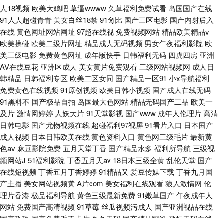
人18视频
欧美大鸡吧
草逼wwww
久草福利免费试看
岛国国产在线
91人人超碰青青
美女白丝18禁
91肏比
国产三区电影
国产内射后入
在线
黄色网址网站网址
97超在线视
免费视频网站
精品欧美精品v
欧美操碰
欧美二级片网址
精品成人无码视频
男女午夜福利影院
欧
美三级电影
免费黄色网址
成年版快手
日韩福利无码
四虎四房
亚洲
AV在线豆花
亚洲区成人
美女黄片免费观看
三级网站视频网
成人日
韩精品
日韩福利专区
欧美二区女同
国产精品一区91
小x导航福利
免费黄色在线视频
91原创视频
欧美日韩小视频
国产成人在线无码
91黑料不
国产极品自拍
岛国最大色网站
精品无码国产二品
欧美一
及片
激情网婷婷
人妖大片
91天堂影视
国产www
成年人伦理片
高清
日韩电影
国产尤物视频在线
超碰福利97视屏
91看片入口
日本国产
成人视频
日本日韩欧美在线
黄色资料入口
黄色网三级毛片
最新黄
色av
麻豆影院免费
五月天堂丁香
国产精品水多
福利所导航
三级视
频网站J
51福利影院
丁香五月天av
18日本三级全黄
乱伦天堂
国产
在线短视频
丁香五月丁香婷婷
91精品又
爱豆传媒下载
丁香九月国
产主播
美女网站视频黄
A片com
美女福利在线观看
狼人激情网
伦
理片香港
极品福利导航
黄色三级最新免费
91嫩草国产
午夜成年人
网站
免费国产高清视频
91草莓
丝瓜视频污成人
国产亚洲视品在线