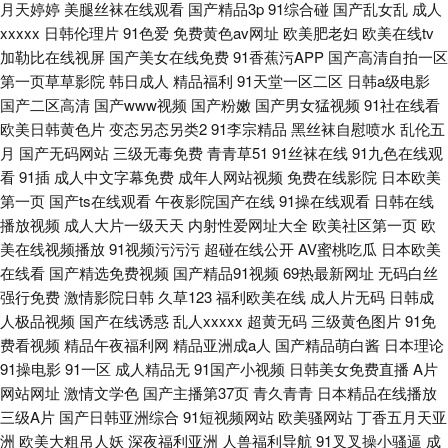
月天婷婷
美腿丝袜在线观看
国产精品3p
91综合碰
国产乱女乱
成人
xxxxx
日韩伦理片
91色爱
免费黄色av网址
欧美肥老妇
欧美在线tv
加勒比在线视屏
国产美女在线免费
91香蕉污APP
国产高清自拍一区
第一页草草影院
韩日成人
精品福利
91天堂一区二区
日韩a级电影
国产二区高清
国产www视频
国产粉嫩
国产男女猛视频
91社在线看
欧美日韩黄色片
变态另态另类2
91李宗精品
黑丝袜自慰喷水
乱伦五
月
国产无码网站
三级无毒免费
青青草51
91丝袜在线
91九色在线观
看
91插
成人中文字幕免费
成年人网站视频
免费在线影院
日本欧美
第一页
国产ts在线观看
午夜影院国产在线
91操在线观看
日韩在线
播放视频
成人大片一级天天
内射性爱网址大全
欧美社区第一页
欧
美在线视频播放
91视频污污污
超碰在线公开
AV蜜桃吃瓜
日本欧美
在线看
国产精选免费视频
国产精品91视频
69热最新网址
无码白丝
强行免费
激情影院日韩
久草123
福利欧美在线
成人片无码
日韩成
人极品视频
国产在线诱惑
乱人xxxxx
超黄无码
三级黄色图片
91免
费看视频
精品午夜福利网
精品亚洲成a人
国产精品萌白酱
日本理论
91操电影
91一区
成人精品无
91国产小视频
日韩美女免费直播
A片
网站网址
激情文学色
国产主播第37页
青久青青
日本精品在线播放
三级A片
国产日韩亚洲综合
91短视频网站
欧美骚网站
丁香五月天亚
洲
欧美大粗吊人妖
深夜福利亚洲
人兽福利导航
91叉叉操小骚逼
成