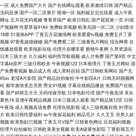
一区
成人免费国产大片
国产在线网址观看
欧美激情日韩
国产精品
无码亚洲
国产一区二区黄片
喷潮一区
福利姬足交在线看
成人午夜
网址
五月花无码视频
青青草国产
欧美日韩乱
国产屁屁第一页
91国
产视频网
性爱草逼91AV
免费欧美视频
欧美岛国一区二区
少妇喷水
18禁
51漫画APP
丁香五月花激情网
欧美爱爱tv视频
免费五月丁香
视频
97香蕉超级碰碰
国产免费看二区
三级黄色片网站
综合网黄
在
线播放观看
欧美电影在线
伦理片在哪里看
蜜桃午夜网
久草资源在
日本三级大全
久久福利
福利所导航视频
成人片免费
国产第9页
中文
字幕bt原声
三级日韩欧美
午夜视频123
日本推理片
丁香五月网站
国
产免费看视频
极品成人色
成人黑料自拍
国产日韩欧美网站
国产无
码av
老湿A片影院
国产精品自拍偷拍
牛牛影院A片
日韩无码视频网
站
都市激情变态另类
男女91视频
字幕在线精品播放
免费国产在线
看
国产婷婷五月天
无码传媒导航
日本电影伦理
国产午夜高清
美女
黄色18
亚洲午夜精品视频
日本三级成人观看
国产精品第12页
日韩
午夜场
成人视频高清免费
伦理在线影视
成人三级视频在线
91理论
片
欧美日韩性爱福利
av午夜探花福利
精品毛片
久久叉叉
另类人妖
视频
欧美熟妇穴视频
丁香五月V国产
日韩黄色网址
豆花福利视频
轮理片自拍偷拍
日韩欧美美女视频
欧美A级黄色影院
丁香影视五月