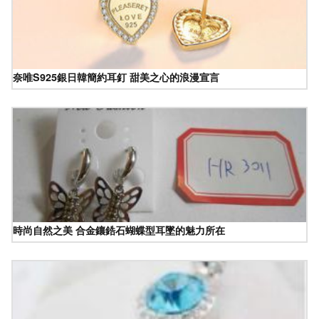
奈唯S925銀日韓簡約耳釘 甜美之心的浪漫宣言
時尚自然之美 合金鑲鋯石蝴蝶型耳墜的魅力所在