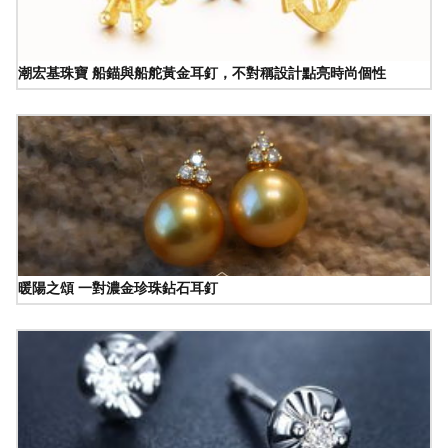
潮宏基珠寶 船錨與船舵黃金耳釘，不對稱設計點亮時尚個性
暖陽之頌 一對濃金珍珠鉆石耳釘