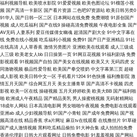
福利视频导航
欧美喷水影院
91爱爱视频
欧美色图论坛
91榴莲小视
av三级操 国产视频97 伪娘自慰视频 AV色色 国产原创自拍av 欧美韩精品 瑟
频
国产高清一卡新区
国产看片资源
二色吧97资源站
欧美日韩另类0
91华人
国产日韩一区二区
日本网站在线免费
免费潮喷
91原创国产
瑟97 伊人三级网 丰满少妇综合网 蜜桃涩导航 午夜淫荡影院 91网站按摩视频
视频
成人吃瓜福利
国产在线9
操碰高清免费视频
午夜电影全集
国产
AV无码
人妻系列
爱豆传媒倩女幽魂
超清国产剧大全
91中文字幕在
丝袜后入91 97最新色情网 韩国av网址网站 欧美三区国产精品 五月狼人AV
线
免费在线小视频
吃瓜福利小视频
免费91
国产日产亚洲精品
91社
在线高清
人人草香蕉
激情另类图片
亚洲欧美在线观看
成人三级成
91网页版极品 第一福利社区导航 美女九一视频 日韩欧美色色 肏逼123 欧美
人三级
欧美老女人bb
日日操第一页
91网豆花视频
91福利剧场
免费
影视观看
91视频国产自拍
国产美女在线视频
欧美又大
无码四虎
女
日韩国产电影 亚州色情 肏屄在线观看视频 九一性生活直播间 日本一级理伦
同激吻视频
极品性爱导航
欧美国产拳交喷奶
中文字幕第三页
超碰
成人影视
欧美日韩中文一区
手机看片1204
91色快播
福利撸影院
激
片 91n女在线 变态另类欧美 久艹在线 91久久豆花 福利视频导航极品 人人吊
情五月天国产
综合网五月天
美女主播青草
国产高清不卡视频
四虎
影视
欧美一区在线
操碰视频
五月天婷婷欧美
欧美大BB
国产福利啪
夜夜操 亚洲激情导航 97无码视频 国产传媒在线视频 欧美精品13 亚洲性爱视
啪
欧洲成人午夜精品
国产精品美乳
男人操蜜桃视频
无码射精网站
18成年人网站
日本高清电影网
男女啪啪午夜视频
免费电影在线观看
频 欧美日黄 国产区熟女 国产喷水 www91超碰 久久国产日韩 97色色婷婷 超
亚洲ab
成人少妇视频导航
91国产小青蛙
国产成年免费网站
国产视
频高清在线
精品香蕉
求a片网址
麻豆tv在线观看
在线撸丝片
91草碰
碰夫妻 欧美足足交 在线观看色 超碰av人人 极色品影院 日韩超鹏在线 国成精
国产成人激情视频
黑料吃瓜精品偷拍
91大神合集
成人拍拍拍免费
香港伦理剧
日韩大片观看网址
日韩免费电影
91羞羞视频
国产网站