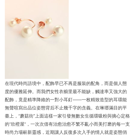
在現代時尚語境中，配飾早已不再是服裝的配角，而是個人態
度的優雅延伸。而我們女性衣櫥里最不能缺，觸達率又強大的
配飾，竟是精準降維的一對小耳釘——一枚精致造型的耳環能
無聲喧寫出品位姿態背后不止幾千字的含義。在琳瑯滿目的平
臺上，“蘑菇街”上面這樣一家引發無數女生循環吸粉與摘心定格
的“欣橙屋“，一次次借有治愈治愈不繁不亂小而美打磨的每一支
時尚力場嶄新靈感，近期讓人反復多次入手的情人就是姿態俏