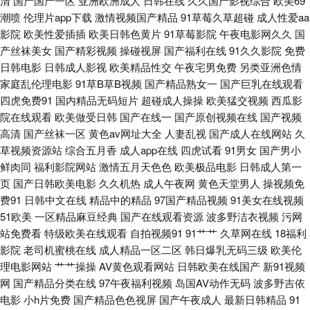
清
国产国产一区
亚洲欧洲成人
日韩在线
久久国产影视综合
欧美69
碰 东京AV热 国内成人在线 蜜桃午夜精品 午夜超碰资源总站 91露胸 人人操
潮喷
伦理片app下载
激情视频国产精品
91草莓久草超碰
成人性爱aa
影院
欧美性爱插插
欧美日韩色黄片
91草莓影院
午夜电影网久久
国
操人人爽爽 天天肏逼网 黄色日逼视频 人妖护士一级A片 在线免费观看91
产丝袜美女
国产精彩视频
操碰视屏
国产福利在线
91久久影院
免费
日韩电影
日韩成人影视
欧美精品性交
午夜宅男免费
另类亚洲色情
www伊人久久 国产高潮免费 四虎音影 91黑丝后入 www91激情 福利站av 老
家庭乱伦理电影
91草B草B视频
国产精品熟女一
国产巨乳在线观看
四虎免费91
国内精品无码短片
超碰成人操操
欧美猛交视频
西瓜影
司机电影网av 尤物网站91 综合另类入口AV 久久四虎一二三 日本精品午夜
院在线观看
欧美做受日韩
国产在线一
国产原创视频在线
国产视频
高清
国产丝袜一区
黄色av网址大全
人妻乱视
国产成人在线网站
久
97操掽 国产伦乱 蜜桃精品一区二 日韩12345区 先锋成人网 91免费破处 韩
草视频资源站
综合五月香
成人app在线
四虎试看
91男女
国产男小
鲜肉同
福利影院网站
激情五月天色色
欧美极品电影
日韩成人第一
国av三区 欧美熟妇激情 熟妇视频91 伊香蕉大综 91网页在线看 精免费国产
页
国产日韩欧美电影
久久机热
成人午夜网
黄色天堂男人
操视频免
费91
日韩中文在线
精品中的精品
97国产精品视频
91美女在线视频
日韩国产欧美网址 麻豆香蕉草莓视频 福利导航第一 伊人福利导航 草莓视频
51欧美
一区精品麻豆经典
国产在线观看资源
波多野洁衣视频
污网
站免费看
特级欧美在线观看
自拍视频91
91艹艹
久草网在线
18福利
深夜 国产微拍福利一区 欧美成人色 色色五月天社区 操人人aV 蜜桃AV鲁一
影院
老司机蜜桃在线
成人精品一区二区
韩日爆乳无码三级
欧美伦
理电影网站
艹艹操操
AV黄色观看网站
日韩欧美在线国产
新91视频
网
国产精品分类在线
97午夜福利视频
岛国AV动作无码
波多野吉依
五月四房色播婷婷 91看片下载 国内久精品 青娱乐日夜操 老司机午夜福利院
电影
小h片免费
国产精品色色视屏
国产午夜成人
最新日韩精品
91