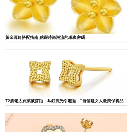
黃金耳釘搭配指南 點綴時尚潮流的璀璨密碼
72歲老太買菜被搭訕，耳釘流光引邂逅，“自信是女人最美保養品”